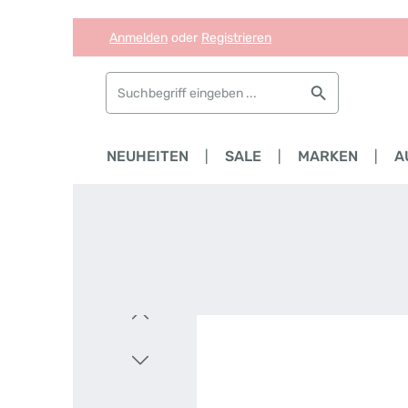
Anmelden
oder
Registrieren
Zum Hauptinhalt springen
Zur Suche springen
Zur Hauptnavigation springen
HOME
NEUHEITEN
SALE
MARKEN
A
Bildergalerie überspringen