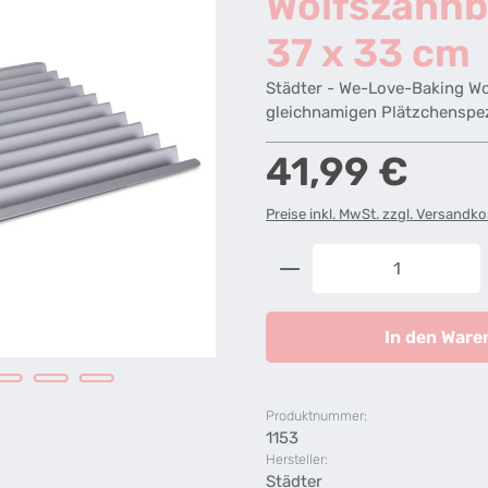
Wolfszahnb
37 x 33 cm
Städter - We-Love-Baking Wol
gleichnamigen Plätzchenspezi
Regulärer Preis:
41,99 €
Preise inkl. MwSt. zzgl. Versandk
Produkt Anzahl: G
In den Ware
Produktnummer:
1153
Hersteller:
Städter