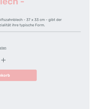
lech -
fszahnblech - 37 x 33 cm - gibt der
alität ihre typische Form.
osten
ib den gewünschten Wert ein oder benutz
nkorb