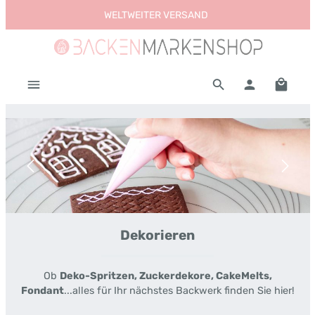
WELTWEITER VERSAND
Zum Hauptinhalt springen
Warenk
Bildergalerie überspringen
Dekorieren
Ob
Deko-Spritzen, Zuckerdekore, CakeMelts,
Fondant
...alles für Ihr nächstes Backwerk finden Sie hier!