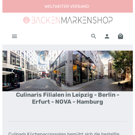
WELTWEITER VERSAND
Zum Hauptinhalt springen
Warenk
Bildergalerie überspringen
Culinaris Filialen in Leipzig - Berlin -
Erfurt - NOVA - Hamburg
Culinaris Küchenaccessoires bemüht sich die bestellte