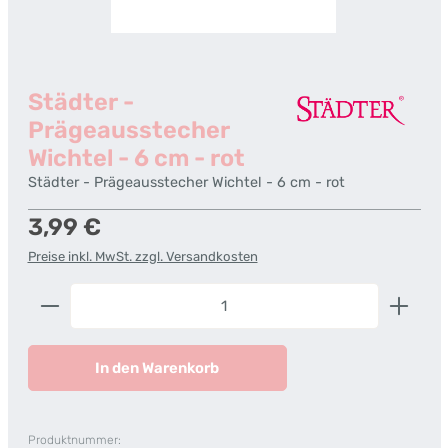
Städter -
Prägeausstecher
Wichtel - 6 cm - rot
Städter - Prägeausstecher Wichtel - 6 cm - rot
Regulärer Preis:
3,99 €
Preise inkl. MwSt. zzgl. Versandkosten
Produkt Anzahl: Gib den gewünschten Wert ein od
In den Warenkorb
Produktnummer: