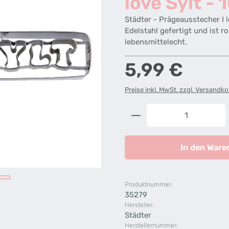
love Sylt - 
Städter - Prägeausstecher I l
Edelstahl gefertigt und ist r
lebensmittelecht.
Regulärer Preis:
5,99 €
Preise inkl. MwSt. zzgl. Versandk
Produkt Anzahl: G
In den Ware
Produktnummer:
35279
Hersteller:
Städter
Herstellernummer: