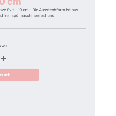
10 cm
ove Sylt - 10 cm - Die Ausstechform ist aus
ostfrei, spülmaschinenfest und
osten
ib den gewünschten Wert ein oder benutz
nkorb