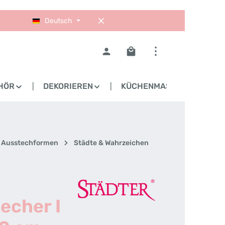
Deutsch
Warenkorb enthält 0 Pos
HÖR
DEKORIEREN
KÜCHENMASCHINEN
Ausstechformen
Städte & Wahrzeichen
echer I