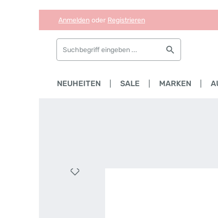
Anmelden
oder
Registrieren
Zum Hauptinhalt springen
Zur Suche springen
Zur Hauptnavigation springen
HOME
NEUHEITEN
SALE
MARKEN
A
Bildergalerie überspringen