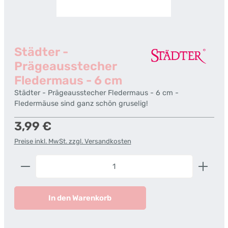
Städter -
Prägeausstecher
Fledermaus - 6 cm
Städter - Prägeausstecher Fledermaus - 6 cm -
Fledermäuse sind ganz schön gruselig!
Regulärer Preis:
3,99 €
Preise inkl. MwSt. zzgl. Versandkosten
Produkt Anzahl: Gib den gewünschten Wert ein od
In den Warenkorb