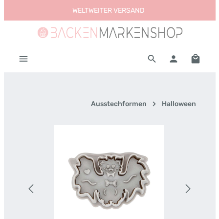
WELTWEITER VERSAND
Zum Hauptinhalt springen
Warenk
Ausstechformen
Halloween
Bildergalerie überspringen