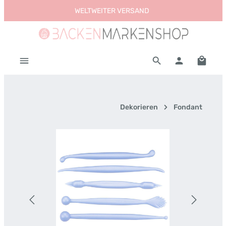
WELTWEITER VERSAND
Zum Hauptinhalt springen
Warenk
Dekorieren
Fondant
Bildergalerie überspringen