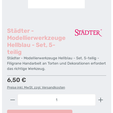
Städter -
Modellierwerkzeuge
Hellblau - Set, 5-
teilig
Städter - Modellierwerkzeuge Hellblau - Set, 5-teilig -
Filigrane Handarbeit an Torten und Dekorationen erfordert
das richtige Werkzeug.
Regulärer Preis:
6,50 €
Preise inkl. MwSt. zzgl. Versandkosten
Produkt Anzahl: Gib den gewünschten Wert ein od