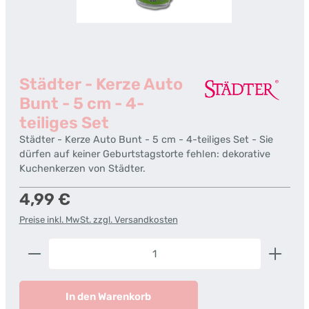
Städter - Kerze Auto
Bunt - 5 cm - 4-
teiliges Set
Städter - Kerze Auto Bunt - 5 cm - 4-teiliges Set - Sie
dürfen auf keiner Geburtstagstorte fehlen: dekorative
Kuchenkerzen von Städter.
Regulärer Preis:
4,99 €
Preise inkl. MwSt. zzgl. Versandkosten
Produkt Anzahl: Gib den gewünschten Wert ein od
In den Warenkorb