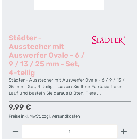
Städter -
Ausstecher mit
Auswerfer Ovale - 6 /
9 / 13 / 25 mm - Set,
4-teilig
Städter - Ausstecher mit Auswerfer Ovale - 6 / 9 / 13 /
25 mm - Set, 4-teilig - Lassen Sie Ihrer Fantasie freien
Lauf und basteln Sie daraus Blüten, Tiere ...
Regulärer Preis:
9,99 €
Preise inkl. MwSt. zzgl. Versandkosten
Produkt Anzahl: Gib den gewünschten Wert ein od