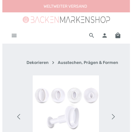
WELTWEITER VERSAND
Zum Hauptinhalt springen
Warenk
Dekorieren
Ausstechen, Prägen & Formen
Bildergalerie überspringen