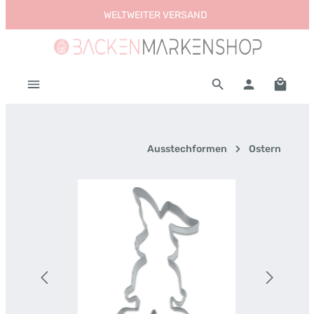
WELTWEITER VERSAND
Zum Hauptinhalt springen
Warenk
Ausstechformen
Ostern
Bildergalerie überspringen