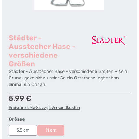
Städter -
Ausstecher Hase -
verschiedene
Größen
Städter - Ausstecher Hase - verschiedene Größen - Kein
Grund, geknickt zu sein: So ein Osterhase legt schon
einmal ein Ohr an.
Regulärer Preis:
5,99 €
Preise inkl. MwSt. zzgl. Versandkosten
auswählen
Grösse
5,5 cm
11 cm