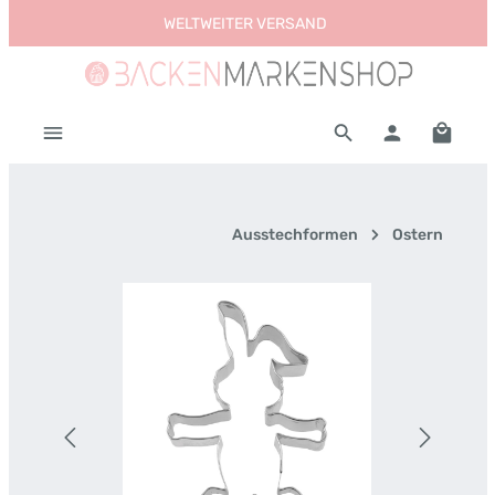
WELTWEITER VERSAND
Zum Hauptinhalt springen
Warenk
Ausstechformen
Ostern
Bildergalerie überspringen