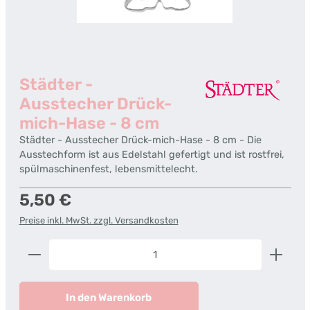
Städter -
Ausstecher Drück-
mich-Hase - 8 cm
Städter - Ausstecher Drück-mich-Hase - 8 cm - Die
Ausstechform ist aus Edelstahl gefertigt und ist rostfrei,
spülmaschinenfest, lebensmittelecht.
Regulärer Preis:
5,50 €
Preise inkl. MwSt. zzgl. Versandkosten
Produkt Anzahl: Gib den gewünschten Wert ein od
In den Warenkorb