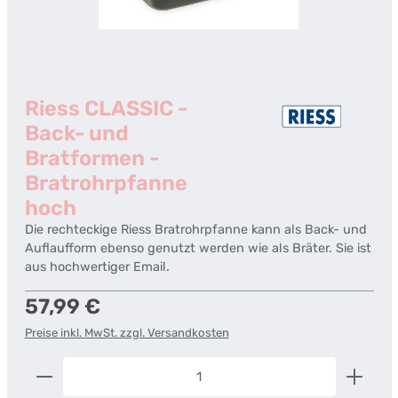
Riess CLASSIC -
Back- und
Bratformen -
Bratrohrpfanne
hoch
Die rechteckige Riess Bratrohrpfanne kann als Back- und
Auflaufform ebenso genutzt werden wie als Bräter. Sie ist
aus hochwertiger Email.
Regulärer Preis:
57,99 €
Preise inkl. MwSt. zzgl. Versandkosten
Produkt Anzahl: Gib den gewünschten Wert ein od