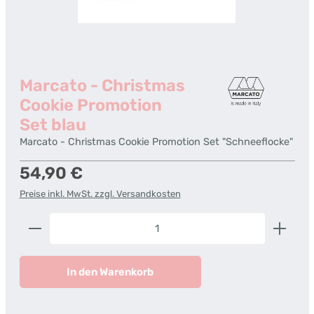
Marcato - Christmas
Cookie Promotion
Set blau
Marcato - Christmas Cookie Promotion Set "Schneeflocke"
Regulärer Preis:
54,90 €
Preise inkl. MwSt. zzgl. Versandkosten
Produkt Anzahl: Gib den gewünschten Wert ein od
In den Warenkorb