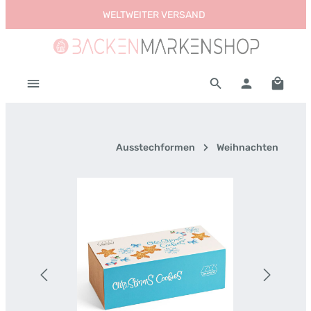
WELTWEITER VERSAND
Zum Hauptinhalt springen
Warenk
Ausstechformen
Weihnachten
Bildergalerie überspringen