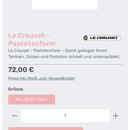
Le Creuset -
Pastetenform
Le Creuset - Pastetenform - Damit gelingen Ihnen
Terrinen, Sülzen und Pasteten schnell und unkompliziert.
Regulärer Preis:
72,00 €
Preise inkl. MwSt. zzgl. Versandkosten
auswählen
Grösse
14 x 12 cm / 0,6 L
Produkt Anzahl: Gib den gewünschten Wert ein od