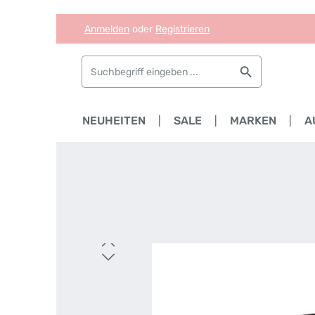
Anmelden
oder
Registrieren
Zum Hauptinhalt springen
Zur Suche springen
Zur Hauptnavigation springen
HOME
NEUHEITEN
SALE
MARKEN
A
Bildergalerie überspringen