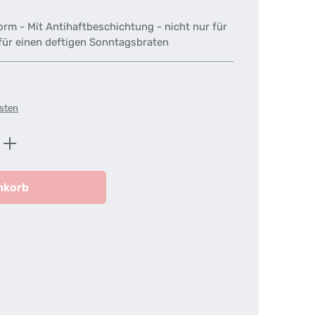
orm - Mit Antihaftbeschichtung - nicht nur für
für einen deftigen Sonntagsbraten
osten
ib den gewünschten Wert ein oder benutz
nkorb