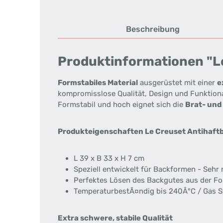
Beschreibung
Produktinformationen "Le
Formstabiles Material
ausgerüstet mit einer
e
kompromisslose Qualität, Design und Funktiona
Formstabil und hoch eignet sich die
Brat- und
Produkteigenschaften
Le Creuset Antihaft
L 39 x B 33 x H 7 cm
Speziell entwickelt für Backformen - Sehr
Perfektes Lösen des Backgutes aus der For
TemperaturbestÃ¤ndig bis 240Â°C / Gas S
Extra schwere, stabile Qualität