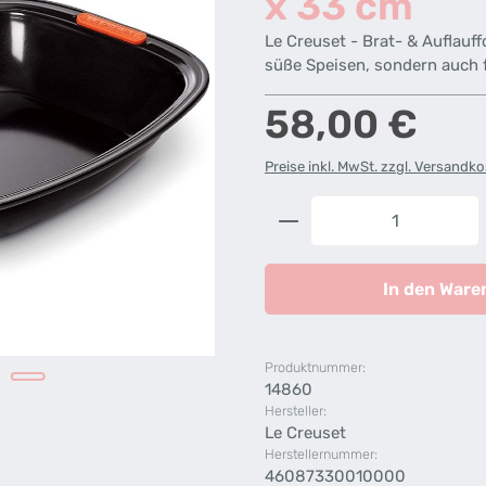
x 33 cm
Le Creuset - Brat- & Auflauff
süße Speisen, sondern auch 
Regulärer Preis:
58,00 €
Preise inkl. MwSt. zzgl. Versandk
Produkt Anzahl: G
In den Ware
Produktnummer:
14860
Hersteller:
Le Creuset
Herstellernummer:
46087330010000