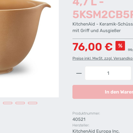
4,7 L -
5KSM2CB5
KitchenAid - Keramik-Schüss
mit Griff und Ausgießer
Verkaufspreis:
76,00 €
%
Reg
99
Preise inkl. MwSt. zzgl. Versandk
Produkt Anzahl: G
In den Ware
Produktnummer:
40521
Hersteller:
KitchenAid Europa Inc.