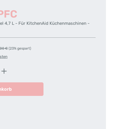
PFC
el 4,7 L - Für KitchenAid Küchenmaschinen -
ulärer Preis:
,00 €
(23% gespart)
osten
ib den gewünschten Wert ein oder benutz
nkorb