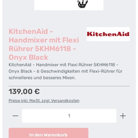
KitchenAid -
Handmixer mit Flexi
Rührer 5KHM6118 -
Onyx Black
KitchenAid - Handmixer mit Flexi Rührer 5KHM6118 -
Onyx Black - 6 Geschwindigkeiten mit Flexi-Rührer für
schnelleres und besseres Mixen.
Regulärer Preis:
139,00 €
Preise inkl. MwSt. zzgl. Versandkosten
Produkt Anzahl: Gib den gewünschten Wert ein od
In den Warenkorb