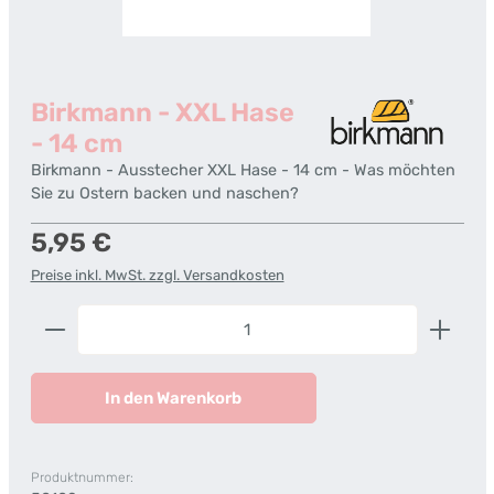
Birkmann - XXL Hase
- 14 cm
Birkmann - Ausstecher XXL Hase - 14 cm - Was möchten
Sie zu Ostern backen und naschen?
Regulärer Preis:
5,95 €
Preise inkl. MwSt. zzgl. Versandkosten
Produkt Anzahl: Gib den gewünschten Wert ein od
In den Warenkorb
Produktnummer: