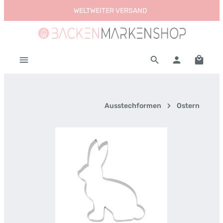
WELTWEITER VERSAND
Zum Hauptinhalt springen
Warenk
Ausstechformen
Ostern
Bildergalerie überspringen