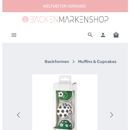
WELTWEITER VERSAND
Zum Hauptinhalt springen
Warenk
Backformen
Muffins & Cupcakes
Bildergalerie überspringen