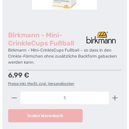
Birkmann - Mini-
CrinkleCups Fußball
Birkmann - Mini-CrinkleCups Fußball - so dass in den
Crinkle-Förmchen ohne zusätzliche Backform gebacken
werden kann.
Regulärer Preis:
6,99 €
Preise inkl. MwSt. zzgl. Versandkosten
Produkt Anzahl: Gib den gewünschten Wert ein od
In den Warenkorb