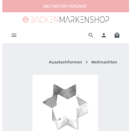
WELTWEITER VERSAND
Zum Hauptinhalt springen
Warenk
Ausstechformen
Weihnachten
Bildergalerie überspringen