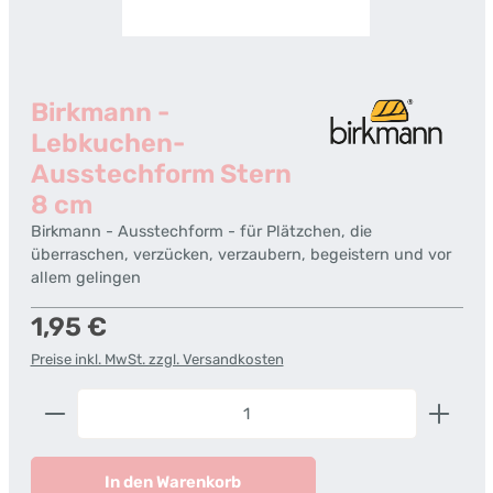
Birkmann -
Lebkuchen-
Ausstechform Stern
8 cm
Birkmann - Ausstechform - für Plätzchen, die
überraschen, verzücken, verzaubern, begeistern und vor
allem gelingen
Regulärer Preis:
1,95 €
Preise inkl. MwSt. zzgl. Versandkosten
Produkt Anzahl: Gib den gewünschten Wert ein od
In den Warenkorb