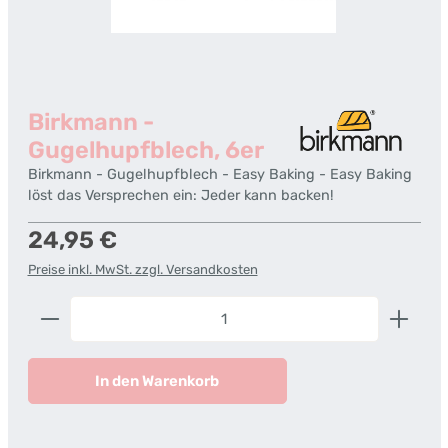
Birkmann -
Gugelhupfblech, 6er
Birkmann - Gugelhupfblech - Easy Baking - Easy Baking
löst das Versprechen ein: Jeder kann backen!
Regulärer Preis:
24,95 €
Preise inkl. MwSt. zzgl. Versandkosten
Produkt Anzahl: Gib den gewünschten Wert ein od
In den Warenkorb