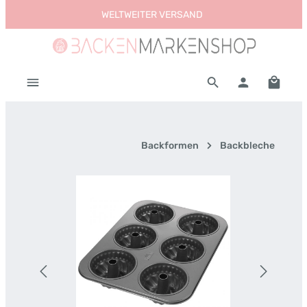
WELTWEITER VERSAND
Zum Hauptinhalt springen
Warenk
Backformen
Backbleche
Bildergalerie überspringen