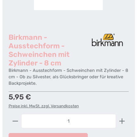
Birkmann -
Ausstechform -
Schweinchen mit
Zylinder - 8 cm
Birkmann - Ausstechform - Schweinchen mit Zylinder - 8
cm - Ob zu Silvester, als Glücksbringer oder für kreative
Backprojekte.
Regulärer Preis:
5,95 €
Preise inkl. MwSt. zzgl. Versandkosten
Produkt Anzahl: Gib den gewünschten Wert ein od