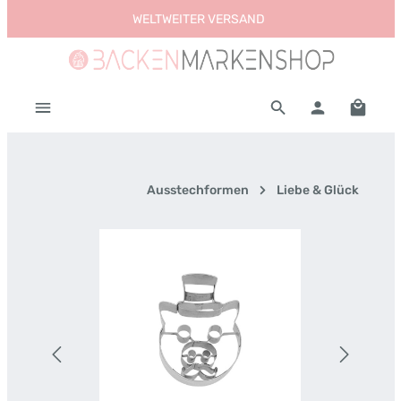
WELTWEITER VERSAND
Zum Hauptinhalt springen
Warenk
Ausstechformen
Liebe & Glück
Bildergalerie überspringen