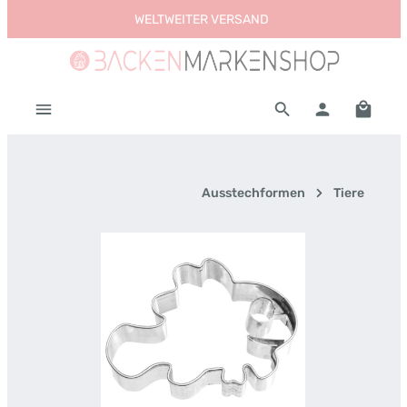
WELTWEITER VERSAND
Zum Hauptinhalt springen
Warenk
Ausstechformen
Tiere
Bildergalerie überspringen