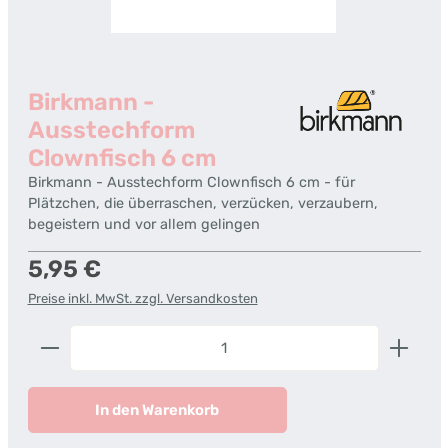
Birkmann -
Ausstechform
Clownfisch 6 cm
Birkmann - Ausstechform Clownfisch 6 cm - für
Plätzchen, die überraschen, verzücken, verzaubern,
begeistern und vor allem gelingen
Regulärer Preis:
5,95 €
Preise inkl. MwSt. zzgl. Versandkosten
Produkt Anzahl: Gib den gewünschten Wert ein od
In den Warenkorb