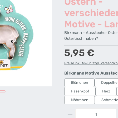
Ostern -
verschiede
Motive - L
Birkmann - Ausstecher Oster
Ostertisch haben?
Regulärer Preis:
5,95 €
Preise inkl. MwSt. zzgl. Versandk
Birkmann Motive Ausstec
Blümchen
Doppelhe
Hasenkopf
Herz
Möhrchen
Schmetter
Produkt Anzahl: G