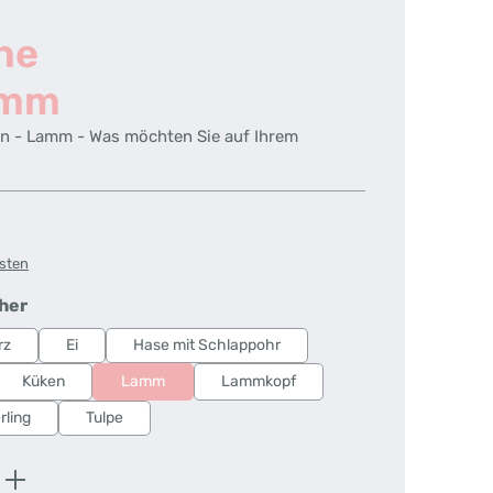
ne
amm
n - Lamm - Was möchten Sie auf Ihrem
osten
auswählen
her
rz
Ei
Hase mit Schlappohr
Küken
Lamm
Lammkopf
ling
Tulpe
ib den gewünschten Wert ein oder benutz