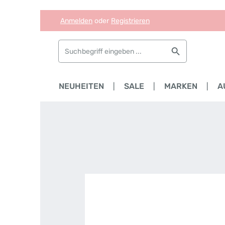
Anmelden
oder
Registrieren
Zum Hauptinhalt springen
Zur Suche springen
Zur Hauptnavigation springen
HOME
NEUHEITEN
SALE
MARKEN
A
Bildergalerie überspringen