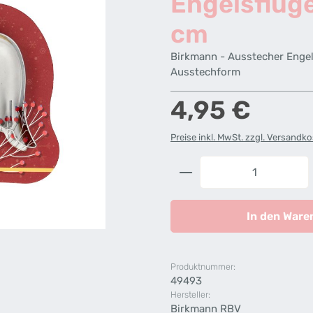
Engelsflügel
cm
Birkmann - Ausstecher Engels
Ausstechform
Regulärer Preis:
4,95 €
Preise inkl. MwSt. zzgl. Versandk
Produkt Anzahl: G
In den Ware
Produktnummer:
49493
Hersteller:
Birkmann RBV