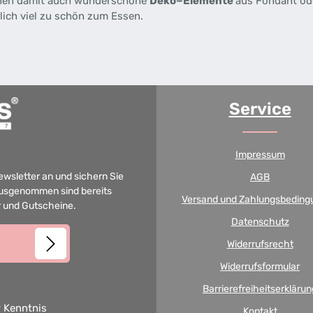
önnen damit auch wunderschöne
Deko−Elemente
aus Fondant od
lich viel zu schön zum Essen.
Service
Impressum
Newsletter an und sichern Sie
AGB
 Ausgenommen sind bereits
Versand und Zahlungsbeding
er und Gutscheine.
Datenschutz
Widerrufsrecht
Widerrufsformular
Barrierefreiheitserklärun
 Kenntnis
Kontakt