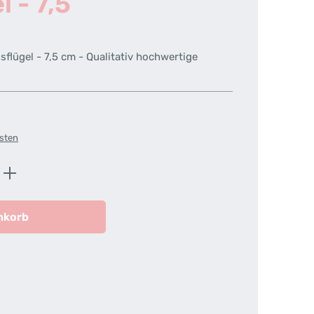
 - 7,5
flügel - 7,5 cm - Qualitativ hochwertige
osten
ib den gewünschten Wert ein oder benutz
nkorb