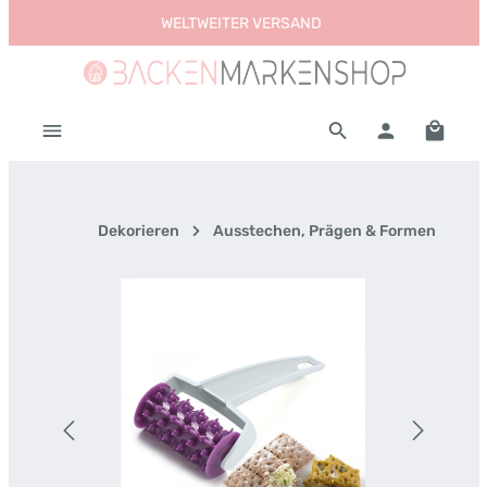
WELTWEITER VERSAND
Zum Hauptinhalt springen
Warenk
Dekorieren
Ausstechen, Prägen & Formen
Bildergalerie überspringen