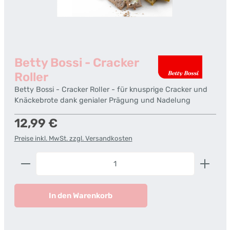
Betty Bossi - Cracker
Roller
Betty Bossi - Cracker Roller - für knusprige Cracker und
Knäckebrote dank genialer Prägung und Nadelung
Regulärer Preis:
12,99 €
Preise inkl. MwSt. zzgl. Versandkosten
Produkt Anzahl: Gib den gewünschten Wert ein od
In den Warenkorb